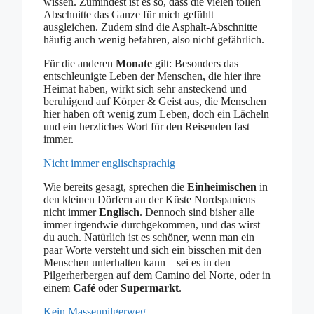
wissen. Zumindest ist es so, dass die vielen tollen
Abschnitte das Ganze für mich gefühlt
ausgleichen. Zudem sind die Asphalt-Abschnitte
häufig auch wenig befahren, also nicht gefährlich.
Für die anderen
Monate
gilt: Besonders das
entschleunigte Leben der Menschen, die hier ihre
Heimat haben, wirkt sich sehr ansteckend und
beruhigend auf Körper & Geist aus, die Menschen
hier haben oft wenig zum Leben, doch ein Lächeln
und ein herzliches Wort für den Reisenden fast
immer.
Nicht immer englischsprachig
Wie bereits gesagt, sprechen die
Einheimischen
in
den kleinen Dörfern an der Küste Nordspaniens
nicht immer
Englisch
. Dennoch sind bisher alle
immer irgendwie durchgekommen, und das wirst
du auch. Natürlich ist es schöner, wenn man ein
paar Worte versteht und sich ein bisschen mit den
Menschen unterhalten kann – sei es in den
Pilgerherbergen auf dem Camino del Norte, oder in
einem
Café
oder
Supermarkt
.
Kein Massenpilgerweg