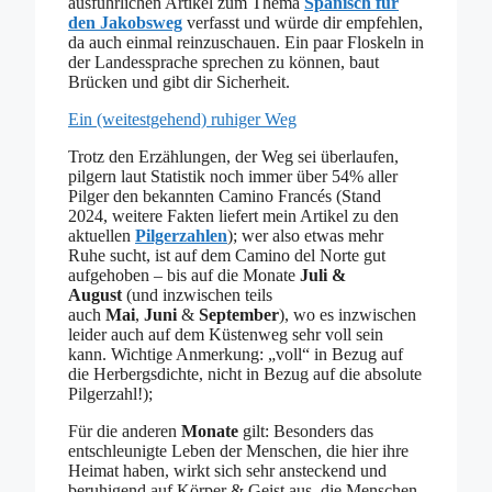
ausführlichen Artikel zum Thema
Spanisch für
den Jakobsweg
verfasst und würde dir empfehlen,
da auch einmal reinzuschauen. Ein paar Floskeln in
der Landessprache sprechen zu können, baut
Brücken und gibt dir Sicherheit.
Ein (weitestgehend) ruhiger Weg
Trotz den Erzählungen, der Weg sei überlaufen,
pilgern laut Statistik noch immer über 54% aller
Pilger den bekannten Camino Francés (Stand
2024, weitere Fakten liefert mein Artikel zu den
aktuellen
Pilgerzahlen
); wer also etwas mehr
Ruhe sucht, ist auf dem Camino del Norte gut
aufgehoben – bis auf die Monate
Juli &
August
(und inzwischen teils
auch
Mai
,
Juni
&
September
), wo es inzwischen
leider auch auf dem Küstenweg sehr voll sein
kann. Wichtige Anmerkung: „voll“ in Bezug auf
die Herbergsdichte, nicht in Bezug auf die absolute
Pilgerzahl!);
Für die anderen
Monate
gilt: Besonders das
entschleunigte Leben der Menschen, die hier ihre
Heimat haben, wirkt sich sehr ansteckend und
beruhigend auf Körper & Geist aus, die Menschen