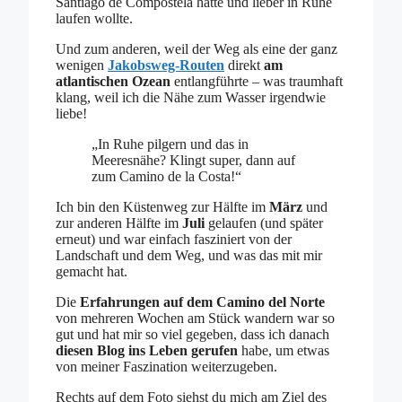
Santiago de Compostela hatte und lieber in Ruhe
laufen wollte.
Und zum anderen, weil der Weg als eine der ganz
wenigen
Jakobsweg-Routen
direkt
am
atlantischen Ozean
entlangführte – was traumhaft
klang, weil ich die Nähe zum Wasser irgendwie
liebe!
„In Ruhe pilgern und das in
Meeresnähe? Klingt super, dann auf
zum Camino de la Costa!“
Ich bin den Küstenweg zur Hälfte im
März
und
zur anderen Hälfte im
Juli
gelaufen (und später
erneut) und war einfach fasziniert von der
Landschaft und dem Weg, und was das mit mir
gemacht hat.
Die
Erfahrungen auf dem Camino del Norte
von mehreren Wochen am Stück wandern war so
gut und hat mir so viel gegeben, dass ich danach
diesen Blog ins Leben gerufen
habe, um etwas
von meiner Faszination weiterzugeben.
Rechts auf dem Foto siehst du mich am Ziel des