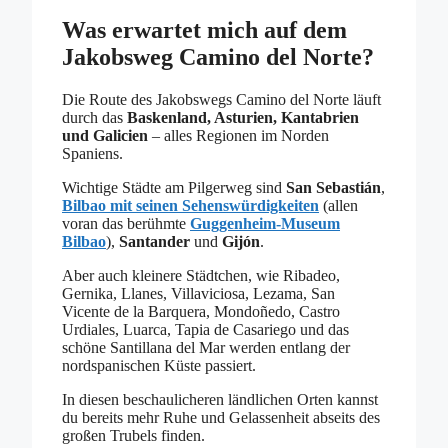
Was erwartet mich auf dem
Jakobsweg Camino del Norte?
Die Route des Jakobswegs Camino del Norte läuft
durch das
Baskenland, Asturien, Kantabrien
und Galicien
– alles Regionen im Norden
Spaniens.
Wichtige Städte am Pilgerweg sind
San Sebastián
,
Bilbao mit seinen Sehenswürdigkeiten
(allen
voran das berühmte
Guggenheim-Museum
Bilbao
),
Santander
und
Gijón
.
Aber auch kleinere Städtchen, wie Ribadeo,
Gernika, Llanes, Villaviciosa, Lezama, San
Vicente de la Barquera, Mondoñedo, Castro
Urdiales, Luarca, Tapia de Casariego und das
schöne Santillana del Mar werden entlang der
nordspanischen Küste passiert.
In diesen beschaulicheren ländlichen Orten kannst
du bereits mehr Ruhe und Gelassenheit abseits des
großen Trubels finden.