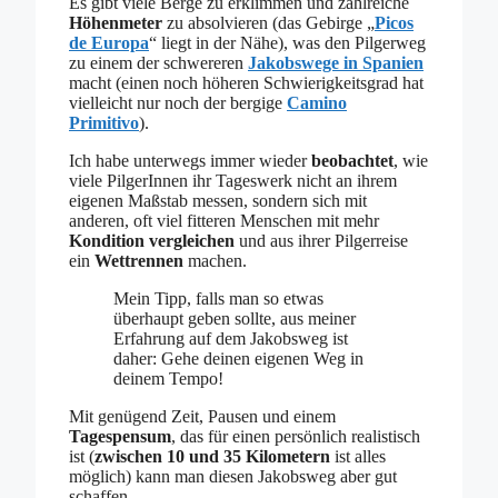
Es gibt viele Berge zu erklimmen und zahlreiche
Höhenmeter
zu absolvieren (das Gebirge „
Picos
de Europa
“ liegt in der Nähe), was den Pilgerweg
zu einem der schwereren
Jakobswege in Spanien
macht (einen noch höheren Schwierigkeitsgrad hat
vielleicht nur noch der bergige
Camino
Primitivo
).
Ich habe unterwegs immer wieder
beobachtet
, wie
viele PilgerInnen ihr Tageswerk nicht an ihrem
eigenen Maßstab messen, sondern sich mit
anderen, oft viel fitteren Menschen mit mehr
Kondition
vergleichen
und aus ihrer Pilgerreise
ein
Wettrennen
machen.
Mein Tipp, falls man so etwas
überhaupt geben sollte, aus meiner
Erfahrung auf dem Jakobsweg ist
daher: Gehe deinen eigenen Weg in
deinem Tempo!
Mit genügend Zeit, Pausen und einem
Tagespensum
, das für einen persönlich realistisch
ist (
zwischen 10 und 35 Kilometern
ist alles
möglich) kann man diesen Jakobsweg aber gut
schaffen.