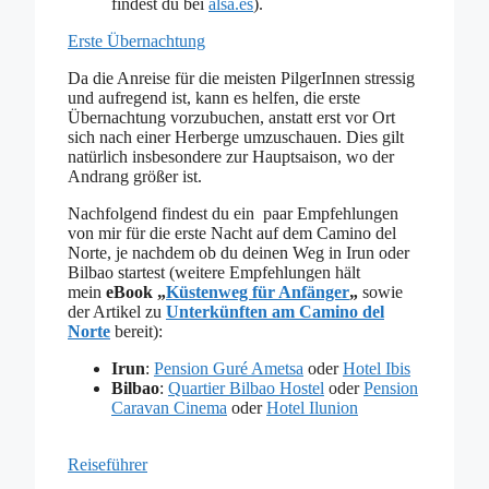
findest du bei
alsa.es
).
Erste Übernachtung
Da die Anreise für die meisten PilgerInnen stressig
und aufregend ist, kann es helfen, die erste
Übernachtung vorzubuchen, anstatt erst vor Ort
sich nach einer Herberge umzuschauen. Dies gilt
natürlich insbesondere zur Hauptsaison, wo der
Andrang größer ist.
Nachfolgend findest du ein paar Empfehlungen
von mir für die erste Nacht auf dem Camino del
Norte, je nachdem ob du deinen Weg in Irun oder
Bilbao startest (weitere Empfehlungen hält
mein
eBook „
Küstenweg für Anfänger
„
sowie
der Artikel zu
Unterkünften am Camino del
Norte
bereit):
Irun
:
Pension Guré Ametsa
oder
Hotel Ibis
Bilbao
:
Quartier Bilbao Hostel
oder
Pension
Caravan Cinema
oder
Hotel Ilunion
Reiseführer