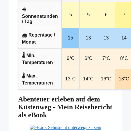
☀️
5
5
6
7
Sonnenstunden
/ Tag
🌧️ Regentage /
15
13
13
14
Monat
🌡️ Min.
6°C
6°C
7°C
8°C
Temperaturen
🌡️ Max.
13°C
14°C
16°C
18°C
Temperaturen
Abenteuer erleben auf dem
Küstenweg - Mein Reisebericht
als eBook