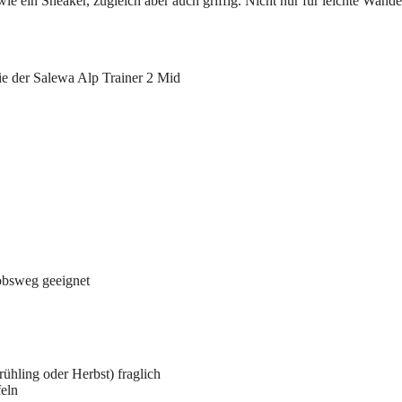
e ein Sneaker, zugleich aber auch griffig. Nicht nur für leichte Wand
ie der Salewa Alp Trainer 2 Mid
kobsweg geeignet
ühling oder Herbst) fraglich
feln