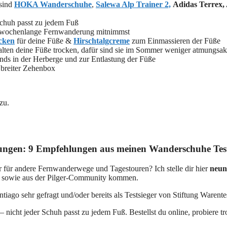
sind
HOKA Wanderschuhe
,
Salewa Alp Trainer 2,
Adidas Terrex,
Schuh passt zu jedem Fuß
ne wochenlange Fernwanderung mitnimmst
cken
für deine Füße &
Hirschtalgcreme
zum Einmassieren der Füße
alten deine Füße trocken, dafür sind sie im Sommer weniger atmungsa
nds in der Herberge und zur Entlastung der Füße
 breiter Zehenbox
zu.
ngen: 9 Empfehlungen aus meinen Wanderschuhe Tes
 für andere Fernwanderwege und Tagestouren? Ich stelle dir hier
neun
s sowie aus der Pilger-Community kommen.
iago sehr gefragt und/oder bereits als Testsieger von Stiftung Warent
icht jeder Schuh passt zu jedem Fuß. Bestellst du online, probiere tr