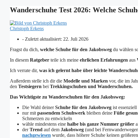
Wanderschuhe Test 2026: Welche Schuh
Christoph Erkens
- Zuletzt aktualisiert:
22. Juli 2026
Fragst du dich,
welche Schuhe für den Jakobsweg
du wählen s
In diesem
Ratgeber
teile ich meine
ehrlichen Erfahrungen
aus
Ich verrate dir,
was ich gelernt habe über leichte Wanderschu
Außerdem stelle ich dir die
Modelle und Marken
vor, die im Ja
den
Testsiegern
bei
Trekkingschuhen und Wanderschuhen.
Das Wichtigste zu Wanderschuhen für den Jakobsweg:
Die Wahl deiner
Schuhe für den Jakobsweg
ist essenziel
nur mit
passendem Schuhwerk
bleiben deine
Füße gesu
Schmerzen zu entwickeln
wähle mindestens eine
halbe
bis ganze Nummer größer
a
der
Trend
auf dem
Jakobsweg
(und bei Fernwanderwegen 
nachgewiesen
wurde, dass höhere Schuhe keinen größeren