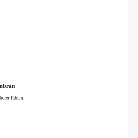
embran
erer fühlen.