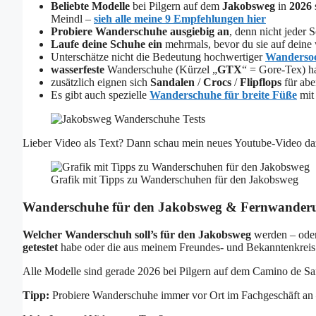
Beliebte Modelle
bei Pilgern auf dem
Jakobsweg
in
2026
Meindl –
sieh alle meine 9 Empfehlungen hier
Probiere Wanderschuhe ausgiebig an
, denn nicht jeder 
Laufe deine Schuhe ein
mehrmals, bevor du sie auf dei
Unterschätze nicht die Bedeutung hochwertiger
Wanderso
wasserfeste
Wanderschuhe (Kürzel „
GTX
“ = Gore-Tex) h
zusätzlich eignen sich
Sandalen
/
Crocs
/
Flipflops
für abe
Es gibt auch spezielle
Wanderschuhe für breite Füße
mit
Lieber Video als Text? Dann schau mein neues Youtube-Video da
Grafik mit Tipps zu Wanderschuhen für den Jakobsweg
Wanderschuhe für den Jakobsweg & Fernwanderu
Welcher Wanderschuh soll’s für den Jakobsweg
werden – oder
getestet
habe oder die aus meinem Freundes- und Bekanntenkrei
Alle Modelle sind gerade 2026 bei Pilgern auf dem Camino de Sant
Tipp:
Probiere Wanderschuhe immer vor Ort im Fachgeschäft an – n