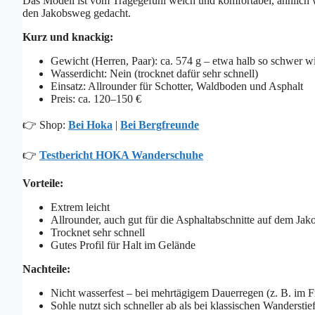
Das Modell ist vom Tragegefühl weich und komfortabel, ähnlich wi
den Jakobsweg gedacht.
Kurz und knackig:
Gewicht (Herren, Paar): ca. 574 g – etwa halb so schwer w
Wasserdicht: Nein (trocknet dafür sehr schnell)
Einsatz: Allrounder für Schotter, Waldboden und Asphalt
Preis: ca. 120–150 €
👉 Shop:
Bei Hoka
|
Bei Bergfreunde
👉
Testbericht HOKA Wanderschuhe
Vorteile:
Extrem leicht
Allrounder, auch gut für die Asphaltabschnitte auf dem Ja
Trocknet sehr schnell
Gutes Profil für Halt im Gelände
Nachteile:
Nicht wasserfest – bei mehrtägigem Dauerregen (z. B. im Fr
Sohle nutzt sich schneller ab als bei klassischen Wanderstie