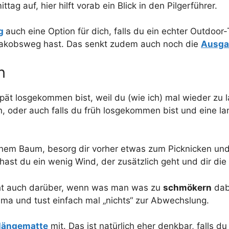
g auf, hier hilft vorab ein Blick in den Pilgerführer.
g
auch eine Option für dich, falls du ein echter Outdoor
Jakobsweg hast. Das senkt zudem auch noch die
Ausga
n
 spät losgekommen bist, weil du (wie ich) mal wieder zu 
 oder auch falls du früh losgekommen bist und eine la
 einem Baum, besorg dir vorher etwas zum Picknicken u
ast du ein wenig Wind, der zusätzlich geht und dir die
icht auch darüber, wenn was man was zu
schmökern
dabe
a und tust einfach mal „nichts“ zur Abwechslung.
Hängematte
mit. Das ist natürlich eher denkbar, falls d