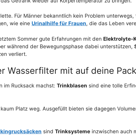
 das Getränk wieder auf Körpertemperatur zu bringen.
oilette. Für Männer bekanntlich kein Problem unterwegs
gen, wie eine
Urinalhilfe für Frauen
, die das Leben ver
t letztem Sommer gute Erfahrungen mit den
Elektrolyte-
örper während der Bewegungsphase dabei unterstützen,
n verliert.
r Wasserfilter mit auf deine Pack
ten im Rucksack machst:
Trinkblasen
sind eine tolle Erf
aum Platz weg. Ausgefüllt bieten sie dagegen Volumen 
kkingrucksäcken
sind
Trinksysteme
inzwischen auch mi