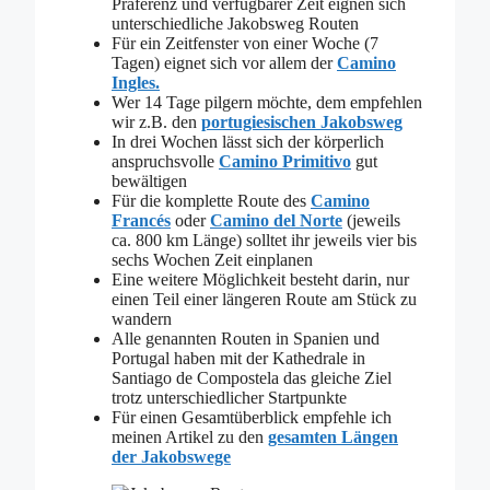
Präferenz und verfügbarer Zeit eignen sich
unterschiedliche Jakobsweg Routen
Für ein Zeitfenster von einer Woche (7
Tagen) eignet sich vor allem der
Camino
Ingles.
Wer 14 Tage pilgern möchte, dem empfehlen
wir z.B. den
portugiesischen Jakobsweg
In drei Wochen lässt sich der körperlich
anspruchsvolle
Camino Primitivo
gut
bewältigen
Für die komplette Route des
Camino
Francés
oder
Camino del Norte
(jeweils
ca. 800 km Länge) solltet ihr jeweils vier bis
sechs Wochen Zeit einplanen
Eine weitere Möglichkeit besteht darin, nur
einen Teil einer längeren Route am Stück zu
wandern
Alle genannten Routen in Spanien und
Portugal haben mit der Kathedrale in
Santiago de Compostela das gleiche Ziel
trotz unterschiedlicher Startpunkte
Für einen Gesamtüberblick empfehle ich
meinen Artikel zu den
gesamten Längen
der Jakobswege