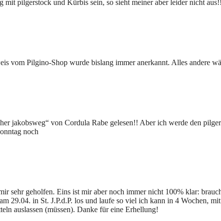
mit pilgerstock und Kürbis sein, so sieht meiner aber leider nicht aus
eis vom Pilgino-Shop wurde bislang immer anerkannt. Alles andere w
cher jakobsweg“ von Cordula Rabe gelesen!! Aber ich werde den pilger
 Sonntag noch
r sehr geholfen. Eins ist mir aber noch immer nicht 100% klar: brauche
m 29.04. in St. J.P.d.P. los und laufe so viel ich kann in 4 Wochen, 
teln auslassen (müssen). Danke für eine Erhellung!