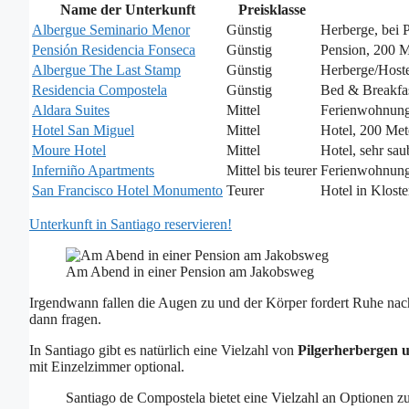
Name der Unterkunft
Preisklasse
Albergue Seminario Menor
Günstig
Herberge, bei 
Pensión Residencia Fonseca
Günstig
Pension, 200 Me
Albergue The Last Stamp
Günstig
Herberge/Hoste
Residencia Compostela
Günstig
Bed & Breakfas
Aldara Suites
Mittel
Ferienwohnung 
Hotel San Miguel
Mittel
Hotel, 200 Mete
Moure Hotel
Mittel
Hotel, sehr sa
Inferniño Apartments
Mittel bis teurer
Ferienwohnung,
San Francisco Hotel Monumento
Teurer
Hotel in Klost
Unterkunft in Santiago reservieren!
Am Abend in einer Pension am Jakobsweg
Irgendwann fallen die Augen zu und der Körper fordert Ruhe na
dann fragen.
In Santiago gibt es natürlich eine Vielzahl von
Pilgerherbergen 
mit Einzelzimmer optional.
Santiago de Compostela bietet eine Vielzahl an Optionen 