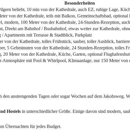
Besonderheiten
Pilgern beliebt, 10 min von der Kathedrale, auch EZ, ruhige Lage, Kü
ter von der Kathedrale, teils mit Balkon, Gemeinschaftsbad, optional 
l, modern, 100 Meter von der Kathedrale, 24-Stunden-Rezeption, auc
t, Direkt am Bahnhof / Busbahnhof, etwas weiter zur Kathedrale, ohne
/ Apartments mit Terrasse & Stadtblick, Parkplatz
r von der Kathedrale, tolles Frühstück, sauber, toller Ausblick, barriere
uber, 5 Gehminuten von der Kathedrale, 24 Stunden-Rezeption, tolles F
 20 Meter von der Kathedrale, Küche, Garten, optional Flughafenshut
er-Atmosphäre mit Pool & Whirlpool, Klimaanlage, nur 150 Meter von d
ch den anstrengenden Tagen oder sogar Wochen auf dem Jakobsweg. Wo
und Hostels
in unterschiedlicher Größe. Einige davon sind modern, sa
zum Übernachten für jedes Budget.