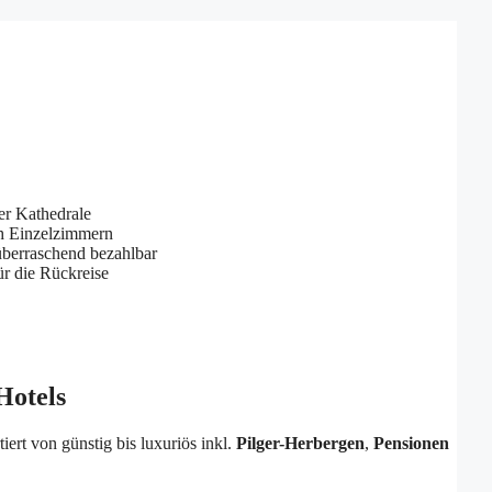
er Kathedrale
ch Einzelzimmern
überraschend bezahlbar
ür die Rückreise
Hotels
tiert von günstig bis luxuriös inkl.
Pilger-
Herbergen
,
Pensionen