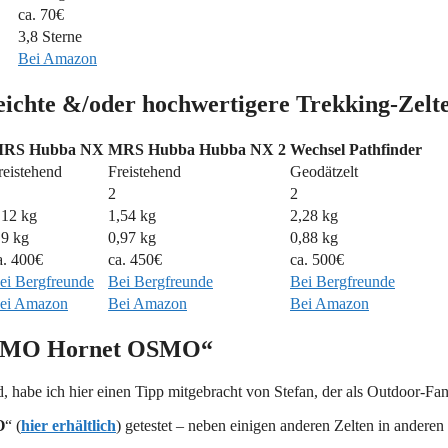
ca. 70€
3,8 Sterne
Bei Amazon
leichte &/oder hochwertigere Trekking-Zelt
RS Hubba NX
MRS Hubba Hubba NX 2
Wechsel Pathfinder
reistehend
Freistehend
Geodätzelt
2
2
,12 kg
1,54 kg
2,28 kg
,9 kg
0,97 kg
0,88 kg
a. 400€
ca. 450€
ca. 500€
ei Bergfreunde
Bei Bergfreunde
Bei Bergfreunde
ei Amazon
Bei Amazon
Bei Amazon
MO Hornet OSMO“
, habe ich hier einen Tipp mitgebracht von Stefan, der als Outdoor-Fan
O
“ (
hier erhältlich
) getestet – neben einigen anderen Zelten in anderen