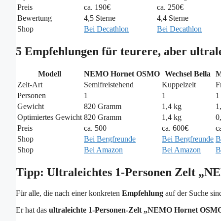
Preis
ca. 190€
ca. 250€
Bewertung
4,5 Sterne
4,4 Sterne
Shop
Bei Decathlon
Bei Decathlon
5 Empfehlungen für teurere, aber ultra
Modell
NEMO Hornet OSMO
Wechsel Bella
M
Zelt-Art
Semifreistehend
Kuppelzelt
F
Personen
1
1
1
Gewicht
820 Gramm
1,4 kg
1
Optimiertes Gewicht
820 Gramm
1,4 kg
0
Preis
ca. 500
ca. 600€
c
Shop
Bei Bergfreunde
Bei Bergfreunde
B
Shop
Bei Amazon
Bei Amazon
B
Tipp: Ultraleichtes 1-Personen Zelt „
NE
Für alle, die nach einer konkreten
Empfehlung
auf der Suche sind
Er hat das
ultraleichte 1-Personen-Zelt „NEMO Hornet OSM