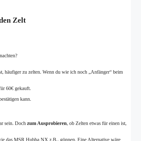
den Zelt
rnachten?
t, häufiger zu zelten. Wenn du wie ich noch „Anfänger“ beim
ür 60€ gekauft.
bestätigen kann.
ar sein. Doch
zum Ausprobieren
, ob Zelten etwas für einen ist,
, wie das MSR Hubba NX z.B., gönnen. Eine Alternative wäre