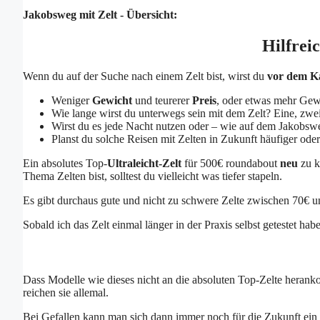
Jakobsweg mit Zelt - Übersicht:
Hilfrei
Wenn du auf der Suche nach einem Zelt bist, wirst du
vor dem K
Weniger
Gewicht
und teurerer
Preis
, oder etwas mehr Gewi
Wie lange wirst du unterwegs sein mit dem Zelt? Eine, zw
Wirst du es jede Nacht nutzen oder – wie auf dem Jakobsw
Planst du solche Reisen mit Zelten in Zukunft häufiger oder
Ein absolutes Top-
Ultraleicht-Zelt
für 500€ roundabout
neu
zu k
Thema Zelten bist, solltest du vielleicht was tiefer stapeln.
Es gibt durchaus gute und nicht zu schwere Zelte zwischen 70€ u
Sobald ich das Zelt einmal länger in der Praxis selbst getestet ha
Dass Modelle wie dieses nicht an die absoluten Top-Zelte hera
reichen sie allemal.
Bei Gefallen kann man sich dann immer noch für die Zukunft ein