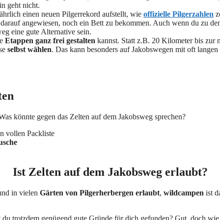
in geht nicht.
jährlich einen neuen Pilgerrekord aufstellt, wie
offizielle Pilgerzahlen
ze
 darauf angewiesen, noch ein Bett zu bekommen. Auch wenn du zu den
g eine gute Alternative sein.
ne
Etappen ganz frei gestalten
kannst. Statt z.B. 20 Kilometer bis zu
ise
selbst wählen
. Das kann besonders auf Jakobswegen mit oft langen
ten
. Was könnte gegen das Zelten auf dem Jakobsweg sprechen?
n vollen Packliste
usche
Ist Zelten auf dem Jakobsweg erlaubt?
nd in vielen
Gärten von Pilgerherbergen
erlaubt
,
wildcampen
ist 
 du trotzdem genügend gute Gründe für dich gefunden? Gut, doch wie sieh