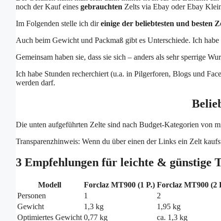
noch der Kauf eines
gebrauchten
Zelts via Ebay oder Ebay Klei
Im Folgenden stelle ich dir
einige der beliebtesten und besten Z
Auch beim Gewicht und Packmaß gibt es Unterschiede. Ich habe ve
Gemeinsam haben sie, dass sie sich – anders als sehr sperrige Wu
Ich habe Stunden recherchiert (u.a. in Pilgerforen, Blogs und Fa
werden darf.
Belie
Die unten aufgeführten Zelte sind nach Budget-Kategorien von mir
Transparenzhinweis: Wenn du über einen der Links ein Zelt kaufst
3 Empfehlungen für leichte & günstige 
Modell
Forclaz MT900 (1 P.)
Forclaz MT900 (2 P
Personen
1
2
Gewicht
1,3 kg
1,95 kg
Optimiertes Gewicht
0,77 kg
ca. 1,3 kg