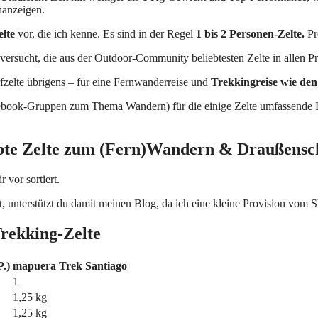
nanzeigen.
elte
vor, die ich kenne. Es sind in der Regel
1 bis 2 Personen-Zelte.
Pre
rsucht, die aus der Outdoor-Community beliebtesten Zelte in allen P
rfzelte übrigens – für eine Fernwanderreise und
Trekkingreise wie de
cebook-Gruppen zum Thema Wandern) für die einige Zelte umfassende Lis
bte Zelte zum (Fern)Wandern & Draußensc
 vor sortiert.
, unterstützt du damit meinen Blog, da ich eine kleine Provision vom 
Trekking-Zelte
.)
mapuera Trek Santiago
1
1,25 kg
1,25 kg