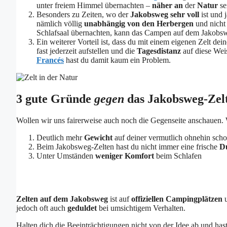
unter freiem Himmel übernachten –
näher
an
der
Natur
se
Besonders zu Zeiten, wo der
Jakobsweg sehr voll
ist und 
nämlich völlig
unabhängig von den Herbergen
und nicht
Schlafsaal übernachten, kann das Campen auf dem Jakobswe
Ein weiterer Vorteil ist, dass du mit einem eigenen Zelt dei
fast jederzeit aufstellen und die
Tagesdistanz
auf diese We
Francés
hast du damit kaum ein Problem.
3 gute Gründe
gegen
das Jakobsweg-Zel
Wollen wir uns fairerweise auch noch die Gegenseite anschauen
Deutlich mehr
Gewicht
auf deiner vermutlich ohnehin scho
Beim Jakobsweg-Zelten hast du nicht immer eine frische
D
Unter Umständen
weniger Komfort
beim Schlafen
Zelten auf dem Jakobsweg
ist auf
offiziellen Campingplätzen
u
jedoch oft auch
geduldet
bei umsichtigem Verhalten.
Halten dich die Beeinträchtigungen nicht von der Idee ab und hast