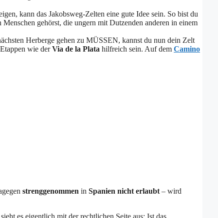
igen, kann das Jakobsweg-Zelten eine gute Idee sein. So bist du
 Menschen gehörst, die ungern mit Dutzenden anderen in einem
r nächsten Herberge gehen zu MÜSSEN, kannst du nun dein Zelt
 Etappen wie der
Via de la Plata
hilfreich sein. Auf dem
Camino
dagegen
strenggenommen
in
Spanien
nicht erlaubt
– wird
t es eigentlich mit der rechtlichen Seite aus: Ist das