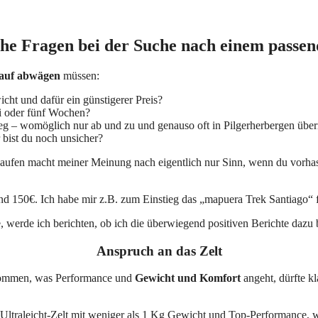
che Fragen bei der Suche nach einem passen
auf
abwägen
müssen:
cht und dafür ein günstigerer Preis?
ei oder fünf Wochen?
eg – womöglich nur ab und zu und genauso oft in Pilgerherbergen übe
 bist du noch unsicher?
aufen macht meiner Meinung nach eigentlich nur Sinn, wenn du vorhas
nd 150€. Ich habe mir z.B. zum Einstieg das „mapuera Trek Santiago“ f
be, werde ich berichten, ob ich die überwiegend positiven Berichte dazu 
Anspruch an das Zelt
nkommen, was Performance und
Gewicht und Komfort
angeht, dürfte kl
 Ultraleicht-Zelt mit weniger als 1 Kg Gewicht und Top-Performance