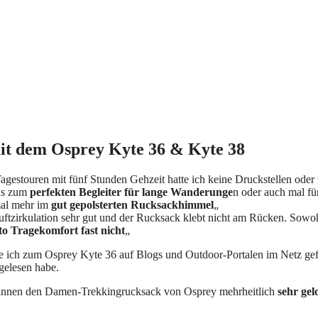
it dem Osprey Kyte 36 & Kyte 38
gestouren mit fünf Stunden Gehzeit hatte ich keine Druckstellen ode
us zum
perfekten Begleiter für lange Wanderunge
n oder auch mal fü
mal mehr im
gut gepolsterten Rucksackhimmel
„
Luftzirkulation sehr gut und der Rucksack klebt nicht am Rücken. Sowoh
o Tragekomfort fast nicht
„
 die ich zum Osprey Kyte 36 auf Blogs und Outdoor-Portalen im Netz ge
sgelesen habe.
innen den Damen-Trekkingrucksack von Osprey mehrheitlich
sehr gel