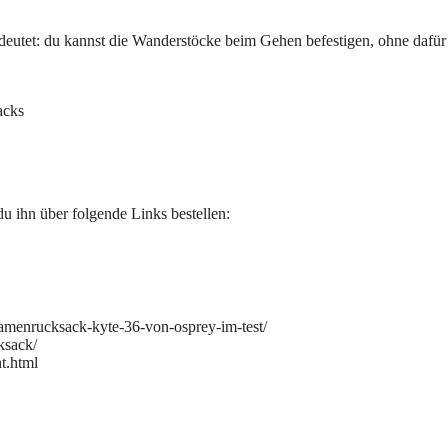
utet: du kannst die Wanderstöcke beim Gehen befestigen, ohne dafür
acks
du ihn über folgende Links bestellen:
damenrucksack-kyte-36-von-osprey-im-test/
ksack/
ht.html