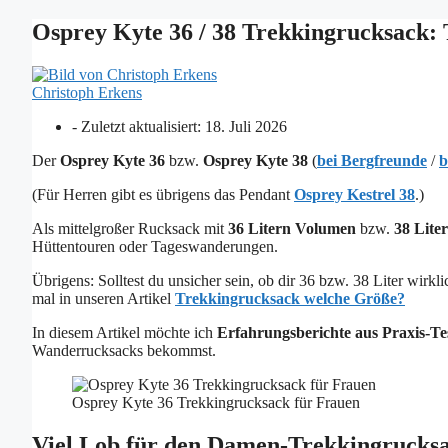
Osprey Kyte 36 / 38 Trekkingrucksack:
Christoph Erkens
- Zuletzt aktualisiert:
18. Juli 2026
Der
Osprey Kyte 36
bzw.
Osprey Kyte 38
(
bei Bergfreunde
/
b
(Für Herren gibt es übrigens das Pendant
Osprey Kestrel 38
.)
Als mittelgroßer Rucksack mit
36 Litern Volumen
bzw.
38 Lit
Hüttentouren oder Tageswanderungen.
Übrigens: Solltest du unsicher sein, ob dir 36 bzw. 38 Liter wir
mal in unseren Artikel
Trekkingrucksack welche Größe?
In diesem Artikel möchte ich
Erfahrungsberichte aus Praxis-Te
Wanderrucksacks bekommst.
Osprey Kyte 36 Trekkingrucksack für Frauen
Viel Lob für den Damen-Trekkingrucks