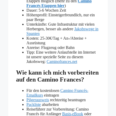
Etappen möglich (mehr zu den
Camino
Francés Etappen hier
)
Dauer: 5-6 Wochen Zeit
Höhenprofil: Einsteigerfreundlich, nur ein
paar Berge
Unterkünfte: Gute Infrastruktur mit vielen
Herbergen, besser als andere
Jakobswege in
Spanien
Kosten: 25-30€/Tag + An-/Abreise +
Ausrüstung
Anreise: Flugzeug oder Bahn
Tipp: Eine weitere Anlaufstelle im Internet
ist unsere spezielle Seite zu diesem
Jakobsweg:
Caminofrances.net
Wie kann ich mich vorbereiten
auf den Camino Frances?
Für den kostenlosen
Camino Francés-
Emailkurs
eintragen
Pilgerausweis
rechtzeitig beantragen
Packliste
abarbeiten
Reiseführer zur Vorbereitung: Camino
Francés für Anfänger
Basis-eBook
oder