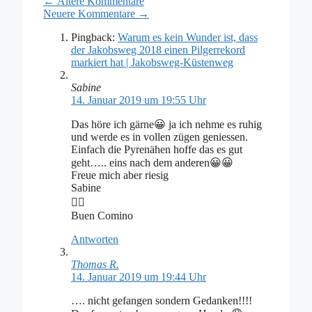
Kommentar-
← Ältere Kommentare
Neuere Kommentare →
Navigation
Pingback:
Warum es kein Wunder ist, dass
der Jakobsweg 2018 einen Pilgerrekord
markiert hat | Jakobsweg-Küstenweg
Sabine
14. Januar 2019 um 19:55 Uhr
Das höre ich gärne😀 ja ich nehme es ruhig
und werde es in vollen zügen geniessen.
Einfach die Pyrenähen hoffe das es gut
geht….. eins nach dem anderen😀😀
Freue mich aber riesig
Sabine
👍🏼
Buen Comino
Antworten
Thomas R.
14. Januar 2019 um 19:44 Uhr
…. nicht gefangen sondern Gedanken!!!!