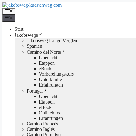
Zum
Inhalt
Menü
springen
Menü
Start
Jakobswege
Jakobsweg Länge Vergleich
Spanien
Camino del Norte
Übersicht
Etappen
eBook
Vorbereitungskurs
Unterkünfte
Erfahrungen
Portugal
Übersicht
Etappen
eBook
Onlinekurs
Erfahrungen
Camino Francés
Camino Inglés
Camino Primitivo