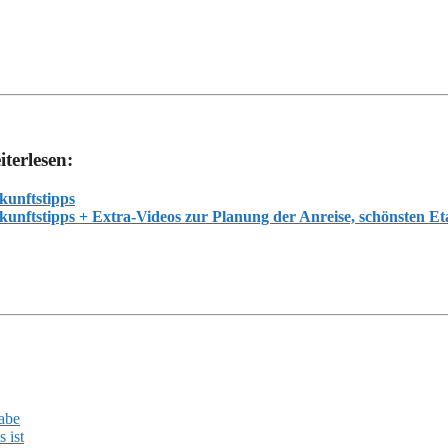
terlesen:
kunftstipps
unftstipps + Extra-Videos zur Planung der Anreise, schönsten 
abe
 ist